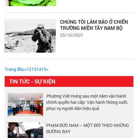
CHÚNG TÔI LÀM BÁO Ở CHIẾN
TRƯỜNG MIỀN TÂY NAM BỘ
25/10/2021
Trang đầu
<
12
13
14
15
>
TIN TỨC - SỰ KIỆN
Phường Việt Hưng sau một năm vận hành
chính quyền hai cấp: Vận hành thông suốt,
phục vụ người dân hiệu quả
PHẠM ĐỨC NAM – MỘT ĐỜI THEO NHỮNG
ĐƯỜNG BAY