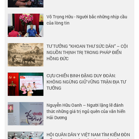
Võ Trọng Hữu - Người bắc những nhịp cầu
của lòng tin
TƯ TƯỞNG “KHOAN THƯ SỨC DÂN” – CỘI
NGUỒN THỊNH TRỊ TRONG PHÁP ĐIỂN
HỒNG ĐỨC
CỰU CHIẾN BINH ĐẶNG DUY ĐOÀN:
KHÔNG NGỪNG GIỮ VỮNG TRẬN ĐỊA TƯ
TƯỞNG
Nguyễn Hữu Oanh – Người lặng lẽ đánh
thức những giá trị ngủ quên của văn hiến
Hải Dương
HỘI QUÂN DÂN Y VIỆT NAM TÌM KIẾM ĐÒN