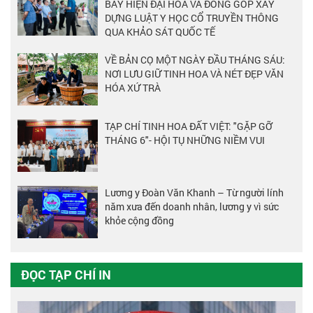
BẨY HIỆN ĐẠI HÓA VÀ ĐÓNG GÓP XÂY
DỰNG LUẬT Y HỌC CỔ TRUYỀN THÔNG
QUA KHẢO SÁT QUỐC TẾ
VỀ BẢN CỌ MỘT NGÀY ĐẦU THÁNG SÁU:
NƠI LƯU GIỮ TINH HOA VÀ NÉT ĐẸP VĂN
HÓA XỨ TRÀ
TẠP CHÍ TINH HOA ĐẤT VIỆT: "GẶP GỠ
THÁNG 6"- HỘI TỤ NHỮNG NIỀM VUI
Lương y Đoàn Văn Khanh – Từ người lính
năm xưa đến doanh nhân, lương y vì sức
khỏe cộng đồng
ĐỌC TẠP CHÍ IN