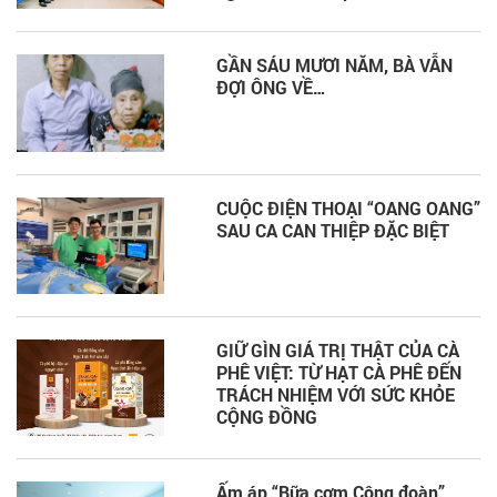
GẦN SÁU MƯƠI NĂM, BÀ VẪN
ĐỢI ÔNG VỀ…
CUỘC ĐIỆN THOẠI “OANG OANG”
SAU CA CAN THIỆP ĐẶC BIỆT
GIỮ GÌN GIÁ TRỊ THẬT CỦA CÀ
PHÊ VIỆT: TỪ HẠT CÀ PHÊ ĐẾN
TRÁCH NHIỆM VỚI SỨC KHỎE
CỘNG ĐỒNG
Ấm áp “Bữa cơm Công đoàn”