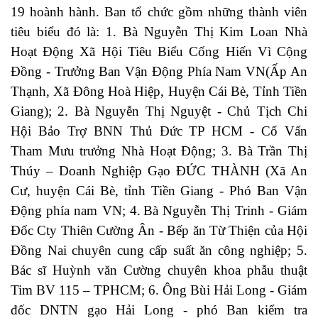
19 hoành hành. Ban tổ chức gồm những thành viên
tiêu biểu đó là: 1. Bà Nguyễn Thị Kim Loan Nhà
Hoạt Động Xã Hội Tiêu Biểu Cống Hiến Vì Cộng
Đồng - Trưởng Ban Vận Động Phía Nam VN(Ấp An
Thạnh, Xã Đông Hoà Hiệp, Huyện Cái Bè, Tỉnh Tiền
Giang); 2. Bà Nguyễn Thị Nguyệt - Chủ Tịch Chi
Hội Bảo Trợ BNN Thủ Đức TP HCM - Cố Vấn
Tham Mưu trưởng Nhà Hoạt Động; 3. Bà Trần Thị
Thúy – Doanh Nghiệp Gạo ĐỨC THÀNH (Xã An
Cư, huyện Cái Bè, tỉnh Tiền Giang - Phó Ban Vận
Động phía nam VN; 4.
Bà Nguyễn Thị Trinh - Giám
Đốc Cty Thiên Cường Ân - Bếp ăn Từ Thiện của Hội
Đồng Nai chuyên cung cấp suất ăn công nghiệp; 5.
Bác sĩ Huỳnh văn Cường chuyên khoa phẫu thuật
Tim BV 115 – TPHCM; 6. Ông Bùi Hải Long - Giám
đốc DNTN gạo Hải Long - phó Ban kiểm tra