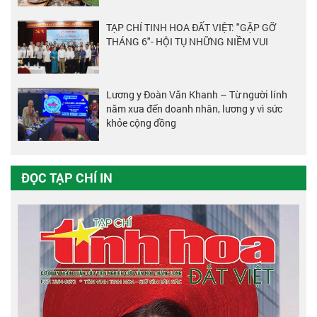
TẠP CHÍ TINH HOA ĐẤT VIỆT: "GẶP GỠ
THÁNG 6"- HỘI TỤ NHỮNG NIỀM VUI
Lương y Đoàn Văn Khanh – Từ người lính
năm xưa đến doanh nhân, lương y vì sức
khỏe cộng đồng
ĐỌC TẠP CHÍ IN