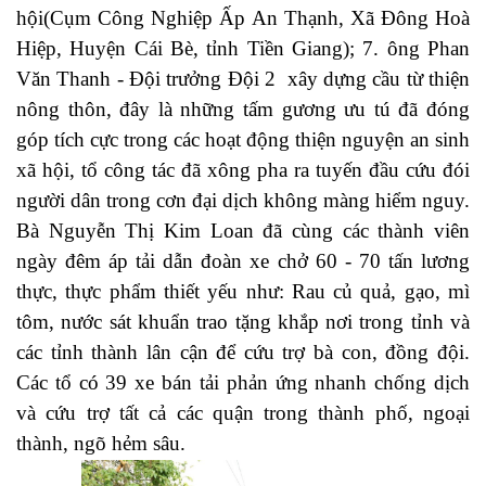
hội(Cụm Công Nghiệp Ấp An Thạnh, Xã Đông Hoà
Hiệp, Huyện Cái Bè, tỉnh Tiền Giang); 7. ông Phan
Văn Thanh - Đội trưởng Đội 2 xây dựng cầu từ thiện
nông thôn, đây là những tấm gương ưu tú đã đóng
góp tích cực trong các hoạt động thiện nguyện an sinh
xã hội, tổ công tác đã xông pha ra tuyến đầu cứu đói
người dân trong cơn đại dịch không màng hiểm nguy.
Bà Nguyễn Thị Kim Loan đã cùng các thành viên
ngày đêm áp tải dẫn đoàn xe chở 60 - 70 tấn lương
thực, thực phẩm thiết yếu như: Rau củ quả, gạo, mì
tôm, nước sát khuẩn trao tặng khắp nơi trong tỉnh và
các tỉnh thành lân cận để cứu trợ bà con, đồng đội.
Các tổ có 39 xe bán tải phản ứng nhanh chống dịch
và cứu trợ tất cả các quận trong thành phố, ngoại
thành, ngõ hẻm sâu.