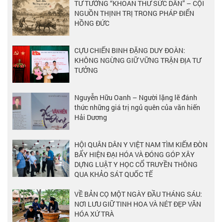
TƯ TƯỞNG “KHOAN THƯ SỨC DÂN” – CỘI
NGUỒN THỊNH TRỊ TRONG PHÁP ĐIỂN
HỒNG ĐỨC
CỰU CHIẾN BINH ĐẶNG DUY ĐOÀN:
KHÔNG NGỪNG GIỮ VỮNG TRẬN ĐỊA TƯ
TƯỞNG
Nguyễn Hữu Oanh – Người lặng lẽ đánh
thức những giá trị ngủ quên của văn hiến
Hải Dương
HỘI QUÂN DÂN Y VIỆT NAM TÌM KIẾM ĐÒN
BẨY HIỆN ĐẠI HÓA VÀ ĐÓNG GÓP XÂY
DỰNG LUẬT Y HỌC CỔ TRUYỀN THÔNG
QUA KHẢO SÁT QUỐC TẾ
VỀ BẢN CỌ MỘT NGÀY ĐẦU THÁNG SÁU:
NƠI LƯU GIỮ TINH HOA VÀ NÉT ĐẸP VĂN
HÓA XỨ TRÀ