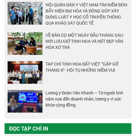
HỘI QUÂN DÂN Y VIỆT NAM TÌM KIẾM ĐÒN
BẨY HIỆN ĐẠI HÓA VÀ ĐÓNG GÓP XÂY
DỰNG LUẬT Y HỌC CỔ TRUYỀN THÔNG
QUA KHẢO SÁT QUỐC TẾ
VỀ BẢN CỌ MỘT NGÀY ĐẦU THÁNG SÁU:
NƠI LƯU GIỮ TINH HOA VÀ NÉT ĐẸP VĂN
HÓA XỨ TRÀ
TẠP CHÍ TINH HOA ĐẤT VIỆT: "GẶP GỠ
THÁNG 6"- HỘI TỤ NHỮNG NIỀM VUI
Lương y Đoàn Văn Khanh – Từ người lính
năm xưa đến doanh nhân, lương y vì sức
khỏe cộng đồng
ĐỌC TẠP CHÍ IN