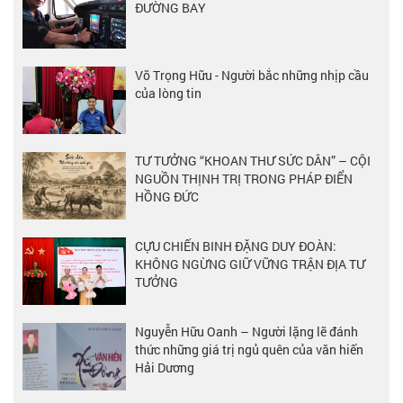
ĐƯỜNG BAY
Võ Trọng Hữu - Người bắc những nhịp cầu
của lòng tin
TƯ TƯỞNG “KHOAN THƯ SỨC DÂN” – CỘI
NGUỒN THỊNH TRỊ TRONG PHÁP ĐIỂN
HỒNG ĐỨC
CỰU CHIẾN BINH ĐẶNG DUY ĐOÀN:
KHÔNG NGỪNG GIỮ VỮNG TRẬN ĐỊA TƯ
TƯỞNG
Nguyễn Hữu Oanh – Người lặng lẽ đánh
thức những giá trị ngủ quên của văn hiến
Hải Dương