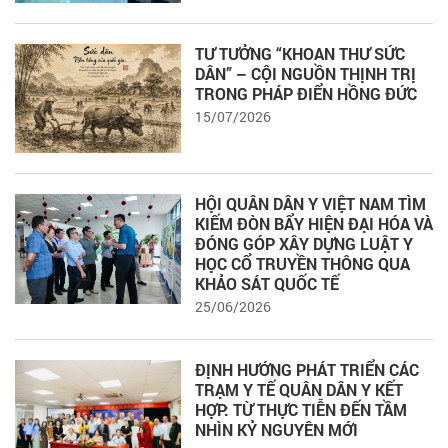
TƯ TƯỞNG “KHOAN THƯ SỨC
DÂN” – CỘI NGUỒN THỊNH TRỊ
TRONG PHÁP ĐIỂN HỒNG ĐỨC
15/07/2026
HỘI QUÂN DÂN Y VIỆT NAM TÌM
KIẾM ĐÒN BẨY HIỆN ĐẠI HÓA VÀ
ĐÓNG GÓP XÂY DỰNG LUẬT Y
HỌC CỔ TRUYỀN THÔNG QUA
KHẢO SÁT QUỐC TẾ
25/06/2026
ĐỊNH HƯỚNG PHÁT TRIỂN CÁC
TRẠM Y TẾ QUÂN DÂN Y KẾT
HỢP: TỪ THỰC TIỄN ĐẾN TẦM
NHÌN KỶ NGUYÊN MỚI