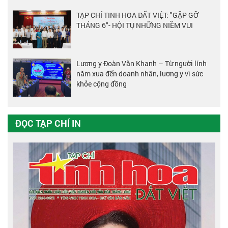
TẠP CHÍ TINH HOA ĐẤT VIỆT: "GẶP GỠ
THÁNG 6"- HỘI TỤ NHỮNG NIỀM VUI
Lương y Đoàn Văn Khanh – Từ người lính
năm xưa đến doanh nhân, lương y vì sức
khỏe cộng đồng
ĐỌC TẠP CHÍ IN