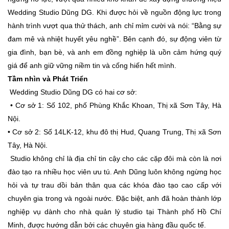
Wedding Studio Dũng DG. Khi được hỏi về nguồn động lực trong
hành trình vượt qua thử thách, anh chỉ mỉm cười và nói: “Bằng sự
đam mê và nhiệt huyết yêu nghề”. Bên cạnh đó, sự động viên từ
gia đình, bạn bè, và anh em đồng nghiệp là uồn cảm hứng quý
giá để anh giữ vững niềm tin và cống hiến hết mình.
Tầm nhìn và Phát Triển
Wedding Studio Dũng DG có hai cơ sở:
• Cơ sở 1: Số 102, phố Phùng Khắc Khoan, Thị xã Sơn Tây, Hà
Nội.
• Cơ sở 2: Số 14LK-12, khu đô thị Hud, Quang Trung, Thị xã Sơn
Tây, Hà Nội.
Studio không chỉ là địa chỉ tin cậy cho các cặp đôi mà còn là nơi
đào tạo ra nhiều học viên ưu tú. Anh Dũng luôn không ngừng học
hỏi và tự trau dồi bản thân qua các khóa đào tạo cao cấp với
chuyên gia trong và ngoài nước. Đặc biệt, anh đã hoàn thành lớp
nghiệp vụ dành cho nhà quản lý studio tại Thành phố Hồ Chí
Minh, được hướng dẫn bởi các chuyên gia hàng đầu quốc tế.