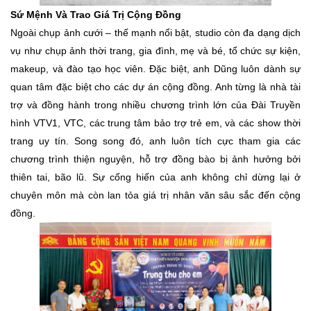
Sứ Mệnh Và Trao Giá Trị Cộng Đồng
Ngoài chụp ảnh cưới – thế mạnh nổi bật, studio còn đa dạng dịch
vụ như chụp ảnh thời trang, gia đình, mẹ và bé, tổ chức sự kiện,
makeup, và đào tạo học viên. Đặc biệt, anh Dũng luôn dành sự
quan tâm đặc biệt cho các dự án cộng đồng. Anh từng là nhà tài
trợ và đồng hành trong nhiều chương trình lớn của Đài Truyền
hình VTV1, VTC, các trung tâm bảo trợ trẻ em, và các show thời
trang uy tín. Song song đó, anh luôn tích cực tham gia các
chương trình thiện nguyện, hỗ trợ đồng bào bị ảnh hưởng bởi
thiên tai, bão lũ. Sự cống hiến của anh không chỉ dừng lại ở
chuyên môn mà còn lan tỏa giá trị nhân văn sâu sắc đến cộng
đồng.