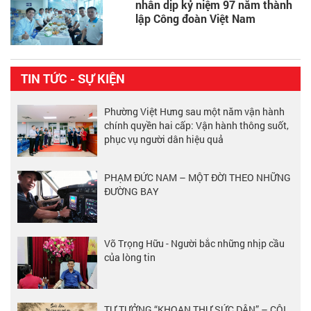
nhân dịp kỷ niệm 97 năm thành
lập Công đoàn Việt Nam
TIN TỨC - SỰ KIỆN
Phường Việt Hưng sau một năm vận hành
chính quyền hai cấp: Vận hành thông suốt,
phục vụ người dân hiệu quả
PHẠM ĐỨC NAM – MỘT ĐỜI THEO NHỮNG
ĐƯỜNG BAY
Võ Trọng Hữu - Người bắc những nhịp cầu
của lòng tin
TƯ TƯỞNG “KHOAN THƯ SỨC DÂN” – CỘI