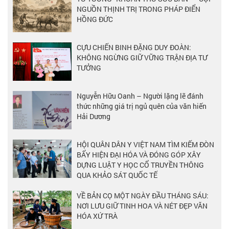
NGUỒN THỊNH TRỊ TRONG PHÁP ĐIỂN
HỒNG ĐỨC
CỰU CHIẾN BINH ĐẶNG DUY ĐOÀN:
KHÔNG NGỪNG GIỮ VỮNG TRẬN ĐỊA TƯ
TƯỞNG
Nguyễn Hữu Oanh – Người lặng lẽ đánh
thức những giá trị ngủ quên của văn hiến
Hải Dương
HỘI QUÂN DÂN Y VIỆT NAM TÌM KIẾM ĐÒN
BẨY HIỆN ĐẠI HÓA VÀ ĐÓNG GÓP XÂY
DỰNG LUẬT Y HỌC CỔ TRUYỀN THÔNG
QUA KHẢO SÁT QUỐC TẾ
VỀ BẢN CỌ MỘT NGÀY ĐẦU THÁNG SÁU:
NƠI LƯU GIỮ TINH HOA VÀ NÉT ĐẸP VĂN
HÓA XỨ TRÀ