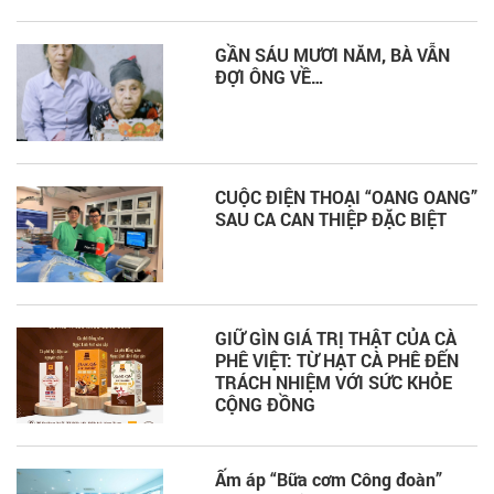
GẦN SÁU MƯƠI NĂM, BÀ VẪN
ĐỢI ÔNG VỀ…
CUỘC ĐIỆN THOẠI “OANG OANG”
SAU CA CAN THIỆP ĐẶC BIỆT
GIỮ GÌN GIÁ TRỊ THẬT CỦA CÀ
PHÊ VIỆT: TỪ HẠT CÀ PHÊ ĐẾN
TRÁCH NHIỆM VỚI SỨC KHỎE
CỘNG ĐỒNG
Ấm áp “Bữa cơm Công đoàn”