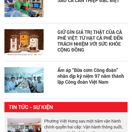
SAU CA CAN THIỆP ĐẶC BIỆT
GIỮ GÌN GIÁ TRỊ THẬT CỦA CÀ
PHÊ VIỆT: TỪ HẠT CÀ PHÊ ĐẾN
TRÁCH NHIỆM VỚI SỨC KHỎE
CỘNG ĐỒNG
Ấm áp “Bữa cơm Công đoàn”
nhân dịp kỷ niệm 97 năm thành
lập Công đoàn Việt Nam
TIN TỨC - SỰ KIỆN
Phường Việt Hưng sau một năm vận hành
chính quyền hai cấp: Vận hành thông suốt,