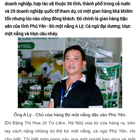
doanh nghiệp, hợp tác xã thuộc 36 tỉnh, thành phố trong cả nước
và 29 doanh nghiệp quốc tế tham dự, có một gian hàng khá khiêm
tốn nhưng lúc nào cũng đông khách. Đó chính là gian hàng Đặc
sản của tỉnh Phú Yên - Bò một nắng A Lý; Cá ngừ đại dương; Mực
một nắng và Mực câu nháy.
.
Ông A Lý - Chủ cửa hàng Bò một nắng đặc sản Phú Yên
C
hị Đặng Thị Hoa (ở Từ Liêm, Hà Nội) vừa từ cửa hàng ra, trên
tay xách nặng những túi thịt bò một nắng, cá ngừ Phú Yên, chị
cho biết: Tôi biết món ngon này qua một người bạn mua và mời