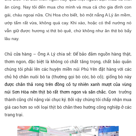
ăn cùng. Nay tôi đến mua cho mình và mua cả cho gia đình con
gái, cháu ngoại nữa. Chị Hoa cho biết, bò một nắng A Lý ăn mềm,
ướp tẩm rất vừa, không quá cay. Khi xào, hoặc có thể nướng nó
vẫn giữ được hương vị thịt bò quê, chứ không như ăn thịt bò bấy
lâu nay.
Chủ cửa hàng – Ông A Lý chia sẻ: Để bảo đảm nguồn hàng thật,
thơm ngon, đặc biệt là không có chất tăng trọng, chất bảo quản
chúng tôi phải lên các huyện miền núi Phú Yên đặt hàng với các
chủ hộ chăn nuôi bò ta (thường gọi bò cóc, bò cỏ); giống bò này
được chăn thả rong trên đồng cỏ tự nhiên xanh mượt của vùng
núi Sơn Hòa nên thịt bò rất thơm ngon và săn chắc. Con
trưởng
thành cũng chỉ nặng vài chục ký. Bởi vậy chúng tôi chấp nhận mua
giá cao hơn so với loại thịt bò chăn theo hướng công nghiệp ở các
trang trại.