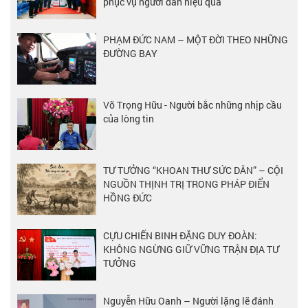
phục vụ người dân hiệu quả
PHẠM ĐỨC NAM – MỘT ĐỜI THEO NHỮNG
ĐƯỜNG BAY
Võ Trọng Hữu - Người bắc những nhịp cầu
của lòng tin
TƯ TƯỞNG “KHOAN THƯ SỨC DÂN” – CỘI
NGUỒN THỊNH TRỊ TRONG PHÁP ĐIỂN
HỒNG ĐỨC
CỰU CHIẾN BINH ĐẶNG DUY ĐOÀN:
KHÔNG NGỪNG GIỮ VỮNG TRẬN ĐỊA TƯ
TƯỞNG
Nguyễn Hữu Oanh – Người lặng lẽ đánh