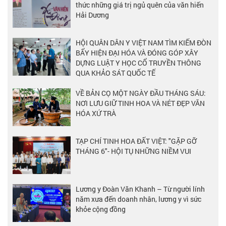
thức những giá trị ngủ quên của văn hiến
Hải Dương
HỘI QUÂN DÂN Y VIỆT NAM TÌM KIẾM ĐÒN
BẨY HIỆN ĐẠI HÓA VÀ ĐÓNG GÓP XÂY
DỰNG LUẬT Y HỌC CỔ TRUYỀN THÔNG
QUA KHẢO SÁT QUỐC TẾ
VỀ BẢN CỌ MỘT NGÀY ĐẦU THÁNG SÁU:
NƠI LƯU GIỮ TINH HOA VÀ NÉT ĐẸP VĂN
HÓA XỨ TRÀ
TẠP CHÍ TINH HOA ĐẤT VIỆT: "GẶP GỠ
THÁNG 6"- HỘI TỤ NHỮNG NIỀM VUI
Lương y Đoàn Văn Khanh – Từ người lính
năm xưa đến doanh nhân, lương y vì sức
khỏe cộng đồng