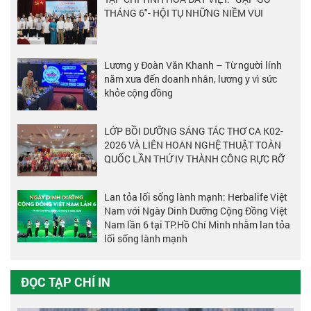
THÁNG 6"- HỘI TỤ NHỮNG NIỀM VUI
Lương y Đoàn Văn Khanh – Từ người lính
năm xưa đến doanh nhân, lương y vì sức
khỏe cộng đồng
LỚP BỒI DƯỠNG SÁNG TÁC THƠ CA K02-
2026 VÀ LIÊN HOAN NGHỆ THUẬT TOÀN
QUỐC LẦN THỨ IV THÀNH CÔNG RỰC RỠ
Lan tỏa lối sống lành mạnh: Herbalife Việt
Nam với Ngày Dinh Dưỡng Cộng Đồng Việt
Nam lần 6 tại TP.Hồ Chí Minh nhằm lan tỏa
lối sống lành mạnh
ĐỌC TẠP CHÍ IN