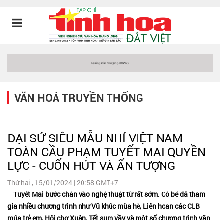
VĂN HOÁ TRUYỀN THỐNG
ĐẠI SỨ SIÊU MẪU NHÍ VIỆT NAM
TOÀN CẦU PHẠM TUYẾT MAI QUYỀN
LỰC - CUỐN HÚT VÀ ẤN TƯỢNG
Thứ hai , 15/01/2024 | 20:58 GMT+7
Tuyết Mai bước chân vào nghệ thuật từ rất sớm. Cô bé đã tham
gia nhiều chương trình như Vũ khúc mùa hè, Liên hoan các CLB
múa trẻ em, Hội chợ Xuân, Tết sum vầy và một số chương trình văn