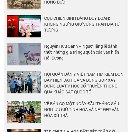
HỒNG ĐỨC
CỰU CHIẾN BINH ĐẶNG DUY ĐOÀN:
KHÔNG NGỪNG GIỮ VỮNG TRẬN ĐỊA TƯ
TƯỞNG
Nguyễn Hữu Oanh – Người lặng lẽ đánh
thức những giá trị ngủ quên của văn hiến
Hải Dương
HỘI QUÂN DÂN Y VIỆT NAM TÌM KIẾM ĐÒN
BẨY HIỆN ĐẠI HÓA VÀ ĐÓNG GÓP XÂY
DỰNG LUẬT Y HỌC CỔ TRUYỀN THÔNG
QUA KHẢO SÁT QUỐC TẾ
VỀ BẢN CỌ MỘT NGÀY ĐẦU THÁNG SÁU:
NƠI LƯU GIỮ TINH HOA VÀ NÉT ĐẸP VĂN
HÓA XỨ TRÀ
TẠP CHÍ TINH HOA ĐẤT VIỆT: "GẶP GỠ