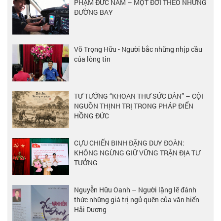
PHẠM ĐỨC NAM – MỘT ĐỜI THEO NHỮNG
ĐƯỜNG BAY
Võ Trọng Hữu - Người bắc những nhịp cầu
của lòng tin
TƯ TƯỞNG “KHOAN THƯ SỨC DÂN” – CỘI
NGUỒN THỊNH TRỊ TRONG PHÁP ĐIỂN
HỒNG ĐỨC
CỰU CHIẾN BINH ĐẶNG DUY ĐOÀN:
KHÔNG NGỪNG GIỮ VỮNG TRẬN ĐỊA TƯ
TƯỞNG
Nguyễn Hữu Oanh – Người lặng lẽ đánh
thức những giá trị ngủ quên của văn hiến
Hải Dương