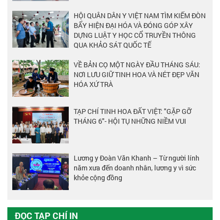
HỘI QUÂN DÂN Y VIỆT NAM TÌM KIẾM ĐÒN
BẨY HIỆN ĐẠI HÓA VÀ ĐÓNG GÓP XÂY
DỰNG LUẬT Y HỌC CỔ TRUYỀN THÔNG
QUA KHẢO SÁT QUỐC TẾ
VỀ BẢN CỌ MỘT NGÀY ĐẦU THÁNG SÁU:
NƠI LƯU GIỮ TINH HOA VÀ NÉT ĐẸP VĂN
HÓA XỨ TRÀ
TẠP CHÍ TINH HOA ĐẤT VIỆT: "GẶP GỠ
THÁNG 6"- HỘI TỤ NHỮNG NIỀM VUI
Lương y Đoàn Văn Khanh – Từ người lính
năm xưa đến doanh nhân, lương y vì sức
khỏe cộng đồng
ĐỌC TẠP CHÍ IN