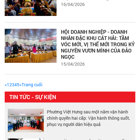
16/04/2026
HỘI DOANH NGHIỆP - DOANH
NHÂN ĐẶC KHU CÁT HẢI: TẦM
VÓC MỚI, VỊ THẾ MỚI TRONG KỶ
NGUYÊN VƯƠN MÌNH CỦA ĐẢO
NGỌC
15/04/2026
<
1
2
3
4
5
>
Trang cuối
TIN TỨC - SỰ KIỆN
Phường Việt Hưng sau một năm vận hành
chính quyền hai cấp: Vận hành thông suốt,
phục vụ người dân hiệu quả