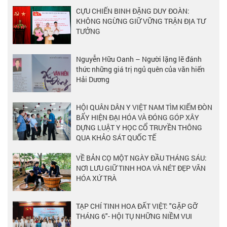
CỰU CHIẾN BINH ĐẶNG DUY ĐOÀN:
KHÔNG NGỪNG GIỮ VỮNG TRẬN ĐỊA TƯ
TƯỞNG
Nguyễn Hữu Oanh – Người lặng lẽ đánh
thức những giá trị ngủ quên của văn hiến
Hải Dương
HỘI QUÂN DÂN Y VIỆT NAM TÌM KIẾM ĐÒN
BẨY HIỆN ĐẠI HÓA VÀ ĐÓNG GÓP XÂY
DỰNG LUẬT Y HỌC CỔ TRUYỀN THÔNG
QUA KHẢO SÁT QUỐC TẾ
VỀ BẢN CỌ MỘT NGÀY ĐẦU THÁNG SÁU:
NƠI LƯU GIỮ TINH HOA VÀ NÉT ĐẸP VĂN
HÓA XỨ TRÀ
TẠP CHÍ TINH HOA ĐẤT VIỆT: "GẶP GỠ
THÁNG 6"- HỘI TỤ NHỮNG NIỀM VUI