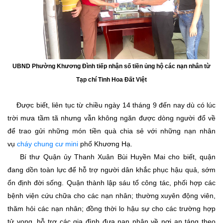
UBND Phường Khương Đình tiếp nhận số tiền ủng hộ các nạn nhân từ
Tạp chí Tinh Hoa Đất Việt
Được biết, liên tục từ chiều ngày 14 tháng 9 đến nay dù có lúc
trời mưa tầm tã
nhưng vẫn không ngăn được dòng người đổ về
để trao gửi những món tiền quà chia sẻ với những nạn nhân
vụ
cháy chung cư mini
phố Khương Hạ.
Bí thư Quận ủy Thanh Xuân Bùi Huyền Mai cho biết, quận
đang dồn toàn lực để hỗ trợ người dân khắc phục hậu quả, sớm
ổn định đời sống. Quận thành lập sáu tổ công tác, phối hợp các
bệnh viện cứu chữa cho các nạn nhân; thường xuyên động viên,
thăm hỏi các nạn nhân; đồng thời lo hậu sự cho các trường hợp
tử vong, hỗ trợ các gia đình đưa nạn nhân về nơi an táng theo