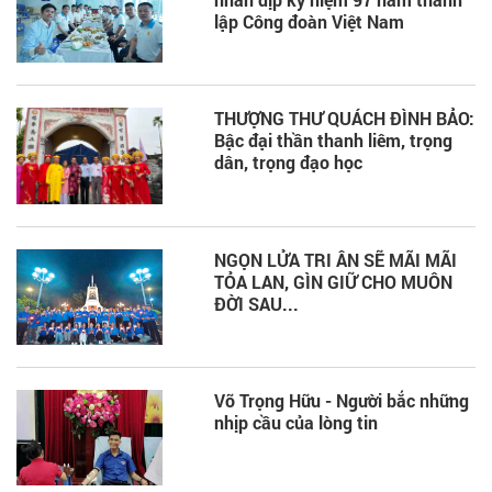
lập Công đoàn Việt Nam
THƯỢNG THƯ QUÁCH ĐÌNH BẢO:
Bậc đại thần thanh liêm, trọng
dân, trọng đạo học
NGỌN LỬA TRI ÂN SẼ MÃI MÃI
TỎA LAN, GÌN GIỮ CHO MUÔN
ĐỜI SAU...
Võ Trọng Hữu - Người bắc những
nhịp cầu của lòng tin