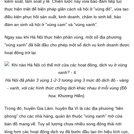
kiểm soát, tầm soát y tế. Chiến lược này vừa bảo đảm tiếp tục
thực hiện triệt để biện pháp giãn cách xã hội ở "vùng đỏ", vừa tạo
điều kiện phục hồi sản xuất, kinh doanh, chăm lo sinh kế, bảo
đảm an sinh xã hội ở "vùng cam" và "vùng xanh".
Ngay sau khi Hà Nội thực hiện phân vùng, một số địa phương
"vùng xanh" đã bắt đầu cho phép một số dịch vụ kinh doanh được
hoạt động trở lại.
Hà Nội đã phân 3 vùng 1-2-3 tương ứng 3 mức độ dịch đỏ - vàng
- xanh, với các hình thức chống dịch khác nhau ở mỗi vùng (Đồ
họa: Khương Hiền).
Trong đó, huyện Gia Lâm, huyện Ba Vì là các địa phương "tiên
phong" cho các nhà hàng, quán ăn thuộc "vùng xanh" mở cửa
bán đồ mang về. Tuy số lượng chưa nhiều song động thái nới
lỏng hơn các hoạt động dịch vụ đã bước đầu tạo tín hiệu tích cực,