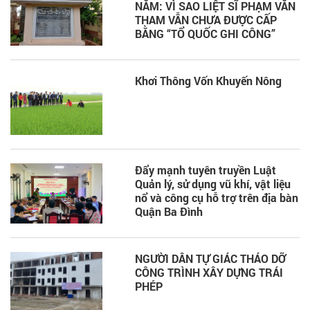
NĂM: VÌ SAO LIỆT SĨ PHẠM VĂN
THAM VẪN CHƯA ĐƯỢC CẤP
BẰNG “TỔ QUỐC GHI CÔNG”
Khơi Thông Vốn Khuyến Nông
Đẩy mạnh tuyên truyền Luật
Quản lý, sử dụng vũ khí, vật liệu
nổ và công cụ hỗ trợ trên địa bàn
Quận Ba Đình
NGƯỜI DÂN TỰ GIÁC THÁO DỠ
CÔNG TRÌNH XÂY DỰNG TRÁI
PHÉP