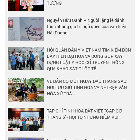
TƯỞNG
Nguyễn Hữu Oanh – Người lặng lẽ đánh
thức những giá trị ngủ quên của văn hiến
Hải Dương
HỘI QUÂN DÂN Y VIỆT NAM TÌM KIẾM ĐÒN
BẨY HIỆN ĐẠI HÓA VÀ ĐÓNG GÓP XÂY
DỰNG LUẬT Y HỌC CỔ TRUYỀN THÔNG
QUA KHẢO SÁT QUỐC TẾ
VỀ BẢN CỌ MỘT NGÀY ĐẦU THÁNG SÁU:
NƠI LƯU GIỮ TINH HOA VÀ NÉT ĐẸP VĂN
HÓA XỨ TRÀ
TẠP CHÍ TINH HOA ĐẤT VIỆT: "GẶP GỠ
THÁNG 6"- HỘI TỤ NHỮNG NIỀM VUI