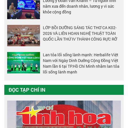
Lương y Đoàn Văn Khanh – Từ người lính
năm xưa đến doanh nhân, lương y vì sức
khỏe cộng đồng
LỚP BỒI DƯỠNG SÁNG TÁC THƠ CA K02-
2026 VÀ LIÊN HOAN NGHỆ THUẬT TOÀN
QUỐC LẦN THỨ IV THÀNH CÔNG RỰC RỠ
Lan tỏa lối sống lành mạnh: Herbalife Việt
Nam với Ngày Dinh Dưỡng Cộng Đồng Việt
Nam lần 6 tại TP.Hồ Chí Minh nhằm lan tỏa
lối sống lành mạnh
ĐỌC TẠP CHÍ IN