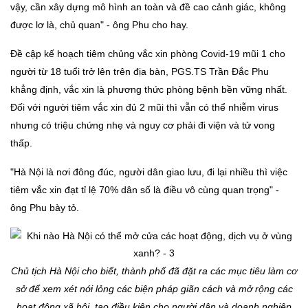
vậy, cần xây dựng mô hình an toàn và đề cao cảnh giác, không
được lơ là, chủ quan" - ông Phu cho hay.
Đề cập kế hoạch tiêm chủng vắc xin phòng Covid-19 mũi 1 cho
người từ 18 tuổi trở lên trên địa bàn, PGS.TS Trần Đắc Phu
khẳng định, vắc xin là phương thức phòng bệnh bền vững nhất.
Đối với người tiêm vắc xin đủ 2 mũi thì vẫn có thể nhiễm virus
nhưng có triệu chứng nhẹ và nguy cơ phải đi viện và tử vong
thấp.
"Hà Nội là nơi đông đúc, người dân giao lưu, đi lại nhiều thì việc
tiêm vắc xin đạt tỉ lệ 70% dân số là điều vô cùng quan trọng" -
ông Phu bày tỏ.
Chủ tịch Hà Nội cho biết, thành phố đã đặt ra các mục tiêu làm cơ
sở để xem xét nới lỏng các biện pháp giãn cách và mở rộng các
hoạt động xã hội, tạo điều kiện cho người dân và doanh nghiệp