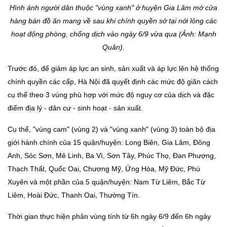
Hình ảnh người dân thuộc "vùng xanh" ở huyện Gia Lâm mở cửa
hàng bán đồ ăn mang về sau khi chính quyền sở tại nới lỏng các
hoạt động phòng, chống dịch vào ngày 6/9 vừa qua (Ảnh: Mạnh
Quân).
Trước đó, để giảm áp lực an sinh, sản xuất và áp lực lên hệ thống
chính quyền các cấp, Hà Nội đã quyết định các mức độ giãn cách
cụ thể theo 3 vùng phù hợp với mức độ nguy cơ của dịch và đặc
điểm địa lý - dân cư - sinh hoạt - sản xuất.
Cụ thể, "vùng cam" (vùng 2) và "vùng xanh" (vùng 3) toàn bộ địa
giới hành chính của 15 quận/huyện: Long Biên, Gia Lâm, Đông
Anh, Sóc Sơn, Mê Linh, Ba Vì, Sơn Tây, Phúc Thọ, Đan Phượng,
Thạch Thất, Quốc Oai, Chương Mỹ, Ứng Hòa, Mỹ Đức, Phú
Xuyên và một phần của 5 quận/huyện: Nam Từ Liêm, Bắc Từ
Liêm, Hoài Đức, Thanh Oai, Thường Tín.
Thời gian thực hiện phân vùng tính từ 6h ngày 6/9 đến 6h ngày