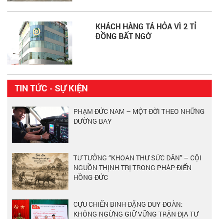
KHÁCH HÀNG TÁ HỎA VÌ 2 TỈ
ĐỒNG BẤT NGỜ
TIN TỨC - SỰ KIỆN
PHẠM ĐỨC NAM – MỘT ĐỜI THEO NHỮNG
ĐƯỜNG BAY
TƯ TƯỞNG “KHOAN THƯ SỨC DÂN” – CỘI
NGUỒN THỊNH TRỊ TRONG PHÁP ĐIỂN
HỒNG ĐỨC
CỰU CHIẾN BINH ĐẶNG DUY ĐOÀN:
KHÔNG NGỪNG GIỮ VỮNG TRẬN ĐỊA TƯ