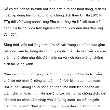
Để có thể tiến tới lộ trình nới lỏng hơn nữa các hoạt động, dịch vụ
hoặc áp dụng biện pháp phòng, chống dịch theo Chỉ thị 19/CT-
TTg đối với "vùng xanh", ông Phu cho rằng Hà Nội sẽ thực hiện
đánh giá lại nguy cơ trên nguyên tắc "nguy cơ đến đâu đáp ứng
đến đó".
Đồng thời, việc nới lỏng hơn nữa đối với "vùng xanh" sẽ bao gồm
rất nhiều yếu tố, trong đó có nguy cơ dịch tễ, tỉ lệ tiêm vắc xin của
thành phố cũng như đặc điểm dân cư và kịch bản phòng, chống
dịch tại "vùng xanh".
"Bên cạnh đó, dù ở trạng thái "bình thường mới" thì Hà Nội vẫn
phải có mô hình lối sống an toàn, mô hình kinh doanh an toàn.
Bởi lẽ, nếu không có lối sống an toàn, mô hình kinh doanh an
toàn, chợ an toàn… thì khi nới lỏng các biện pháp chống dịch, chỉ
cần một ca bệnh xâm nhập vào là "vùng xanh" có thể chuyển
thành "vùng đỏ". Nhất là ở những vùng có dân cư đông đúc. Vì