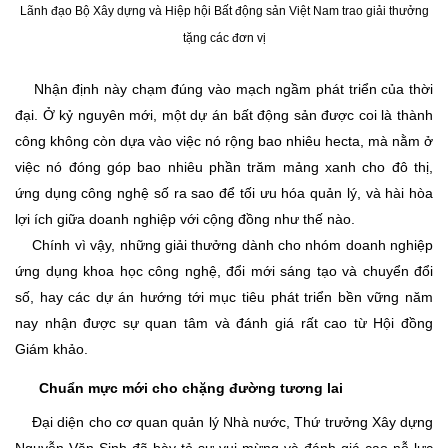
Lãnh đạo Bộ Xây dựng và Hiệp hội Bất động sản Việt Nam trao giải thưởng
tặng các đơn vị
Nhận định này chạm đúng vào mạch ngầm phát triển của thời
đại. Ở kỷ nguyên mới, một dự án bất động sản được coi là thành
công không còn dựa vào việc nó rộng bao nhiêu hecta, mà nằm ở
việc nó đóng góp bao nhiêu phần trăm mảng xanh cho đô thị,
ứng dụng công nghệ số ra sao để tối ưu hóa quản lý, và hài hòa
lợi ích giữa doanh nghiệp với cộng đồng như thế nào.
Chính vì vậy, những giải thưởng dành cho nhóm doanh nghiệp
ứng dụng khoa học công nghệ, đổi mới sáng tạo và chuyển đổi
số, hay các dự án hướng tới mục tiêu phát triển bền vững năm
nay nhận được sự quan tâm và đánh giá rất cao từ Hội đồng
Giám khảo.
​Chuẩn mực mới cho chặng đường tương lai
​Đại diện cho cơ quan quản lý Nhà nước, Thứ trưởng Xây dựng
Nguyễn Văn Sinh đã bày tỏ sự vui mừng và đánh giá cao nỗ lực