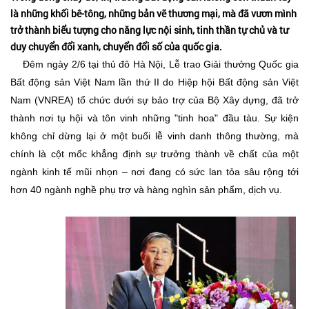
là những khối bê-tông, những bản vẽ thương mại, mà đã vươn mình
trở thành biểu tượng cho năng lực nội sinh, tinh thần tự chủ và tư
duy chuyển đổi xanh, chuyển đổi số của quốc gia.
​Đêm ngày 2/6 tại thủ đô Hà Nội, Lễ trao Giải thưởng Quốc gia
Bất động sản Việt Nam lần thứ II do Hiệp hội Bất động sản Việt
Nam (VNREA) tổ chức dưới sự bảo trợ của Bộ Xây dựng, đã trở
thành nơi tụ hội và tôn vinh những "tinh hoa" đầu tàu. Sự kiện
không chỉ dừng lại ở một buổi lễ vinh danh thông thường, mà
chính là cột mốc khẳng định sự trưởng thành về chất của một
ngành kinh tế mũi nhọn – nơi đang có sức lan tỏa sâu rộng tới
hơn 40 ngành nghề phụ trợ và hàng nghìn sản phẩm, dịch vụ.