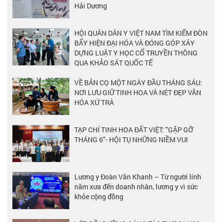
Hải Dương
HỘI QUÂN DÂN Y VIỆT NAM TÌM KIẾM ĐÒN
BẨY HIỆN ĐẠI HÓA VÀ ĐÓNG GÓP XÂY
DỰNG LUẬT Y HỌC CỔ TRUYỀN THÔNG
QUA KHẢO SÁT QUỐC TẾ
VỀ BẢN CỌ MỘT NGÀY ĐẦU THÁNG SÁU:
NƠI LƯU GIỮ TINH HOA VÀ NÉT ĐẸP VĂN
HÓA XỨ TRÀ
TẠP CHÍ TINH HOA ĐẤT VIỆT: "GẶP GỠ
THÁNG 6"- HỘI TỤ NHỮNG NIỀM VUI
Lương y Đoàn Văn Khanh – Từ người lính
năm xưa đến doanh nhân, lương y vì sức
khỏe cộng đồng