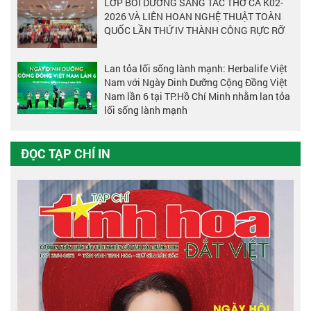
LỚP BỒI DƯỠNG SÁNG TÁC THƠ CA K02-
2026 VÀ LIÊN HOAN NGHỆ THUẬT TOÀN
QUỐC LẦN THỨ IV THÀNH CÔNG RỰC RỠ
Lan tỏa lối sống lành mạnh: Herbalife Việt
Nam với Ngày Dinh Dưỡng Cộng Đồng Việt
Nam lần 6 tại TP.Hồ Chí Minh nhằm lan tỏa
lối sống lành mạnh
ĐỌC TẠP CHÍ IN