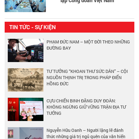
lập Công đoàn Việt Nam
TIN TỨC - SỰ KIỆN
PHẠM ĐỨC NAM – MỘT ĐỜI THEO NHỮNG
ĐƯỜNG BAY
TƯ TƯỞNG “KHOAN THƯ SỨC DÂN” – CỘI
NGUỒN THỊNH TRỊ TRONG PHÁP ĐIỂN
HỒNG ĐỨC
CỰU CHIẾN BINH ĐẶNG DUY ĐOÀN:
KHÔNG NGỪNG GIỮ VỮNG TRẬN ĐỊA TƯ
TƯỞNG
Nguyễn Hữu Oanh – Người lặng lẽ đánh
thức những giá trị ngủ quên của văn hiến