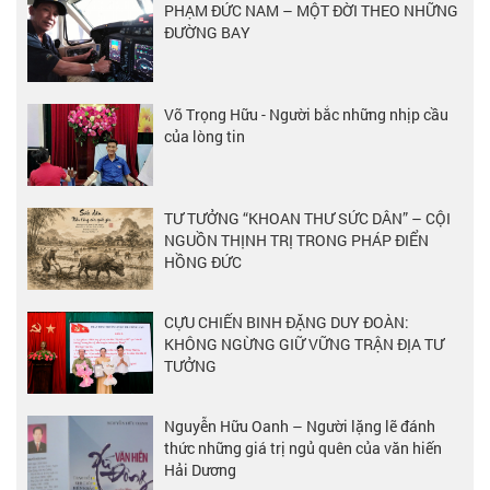
PHẠM ĐỨC NAM – MỘT ĐỜI THEO NHỮNG
ĐƯỜNG BAY
Võ Trọng Hữu - Người bắc những nhịp cầu
của lòng tin
TƯ TƯỞNG “KHOAN THƯ SỨC DÂN” – CỘI
NGUỒN THỊNH TRỊ TRONG PHÁP ĐIỂN
HỒNG ĐỨC
CỰU CHIẾN BINH ĐẶNG DUY ĐOÀN:
KHÔNG NGỪNG GIỮ VỮNG TRẬN ĐỊA TƯ
TƯỞNG
Nguyễn Hữu Oanh – Người lặng lẽ đánh
thức những giá trị ngủ quên của văn hiến
Hải Dương