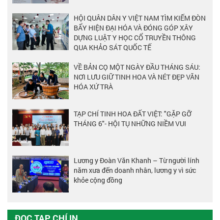
HỘI QUÂN DÂN Y VIỆT NAM TÌM KIẾM ĐÒN
BẨY HIỆN ĐẠI HÓA VÀ ĐÓNG GÓP XÂY
DỰNG LUẬT Y HỌC CỔ TRUYỀN THÔNG
QUA KHẢO SÁT QUỐC TẾ
VỀ BẢN CỌ MỘT NGÀY ĐẦU THÁNG SÁU:
NƠI LƯU GIỮ TINH HOA VÀ NÉT ĐẸP VĂN
HÓA XỨ TRÀ
TẠP CHÍ TINH HOA ĐẤT VIỆT: "GẶP GỠ
THÁNG 6"- HỘI TỤ NHỮNG NIỀM VUI
Lương y Đoàn Văn Khanh – Từ người lính
năm xưa đến doanh nhân, lương y vì sức
khỏe cộng đồng
ĐỌC TẠP CHÍ IN