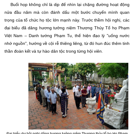
Buổi họp không chỉ là dịp để nhìn lại chặng đường hoạt động
nửa đầu năm mà còn đánh dấu một bước chuyển mình quan
trọng của tổ chức họ tộc lớn mạnh này. Trước thềm hội nghị, các
đại biểu đã dâng hương tưởng niệm Thượng Thủy Tổ họ Phạm
Việt Nam – Danh tướng Phạm Tu, thể hiện đạo lý "uống nước
nhớ nguồn", hướng về cội rễ thiêng liêng, từ đó hun đúc thêm tinh
thần đoàn kết và tự hào dân tộc trong từng hội viên.
Đại biểu dự hội nghị dâng hương tưởng niệm Thượng thủy tổ họ Họ Phạm