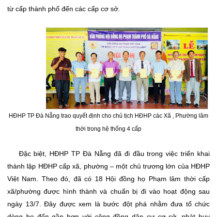
từ cấp thành phố đến các cấp cơ sở.
HĐHP TP Đà Nẵng trao quyết định cho chủ tịch HĐHP các Xã , Phường lâm
thời trong hệ thống 4 cấp
Đặc biệt, HĐHP TP Đà Nẵng đã đi đầu trong việc triển khai
thành lập HĐHP cấp xã, phường – một chủ trương lớn của HĐHP
Việt Nam. Theo đó, đã có 18 Hội đồng họ Phạm lâm thời cấp
xã/phường được hình thành và chuẩn bị đi vào hoạt động sau
ngày 13/7. Đây được xem là bước đột phá nhằm đưa tổ chức
dòng họ đến gần hơn với cộng đồng dân cư cơ sở, phát huy