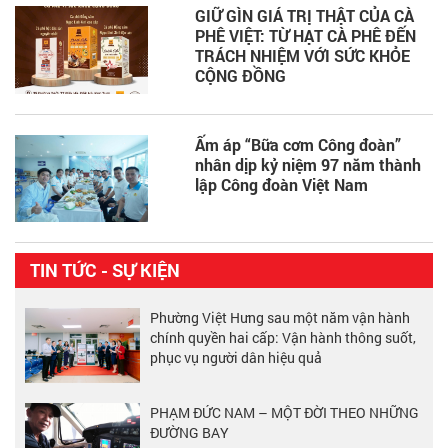
GIỮ GÌN GIÁ TRỊ THẬT CỦA CÀ
PHÊ VIỆT: TỪ HẠT CÀ PHÊ ĐẾN
TRÁCH NHIỆM VỚI SỨC KHỎE
CỘNG ĐỒNG
Ấm áp “Bữa cơm Công đoàn”
nhân dịp kỷ niệm 97 năm thành
lập Công đoàn Việt Nam
TIN TỨC - SỰ KIỆN
Phường Việt Hưng sau một năm vận hành
chính quyền hai cấp: Vận hành thông suốt,
phục vụ người dân hiệu quả
PHẠM ĐỨC NAM – MỘT ĐỜI THEO NHỮNG
ĐƯỜNG BAY