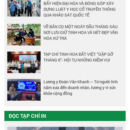
BẨY HIỆN ĐẠI HÓA VÀ ĐÓNG GÓP XÂY
DỰNG LUẬT Y HỌC CỔ TRUYỀN THÔNG
QUA KHẢO SÁT QUỐC TẾ
VỀ BẢN CỌ MỘT NGÀY ĐẦU THÁNG SÁU:
NƠI LƯU GIỮ TINH HOA VÀ NÉT ĐẸP VĂN
HÓA XỨ TRÀ
TẠP CHÍ TINH HOA ĐẤT VIỆT: "GẶP GỠ
THÁNG 6"- HỘI TỤ NHỮNG NIỀM VUI
Lương y Đoàn Văn Khanh – Từ người lính
năm xưa đến doanh nhân, lương y vì sức
khỏe cộng đồng
ĐỌC TẠP CHÍ IN