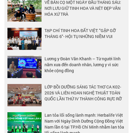
VỀ BẢN CỌ MỘT NGÀY ĐẦU THÁNG SÁU:
NƠI LƯU GIỮ TINH HOA VÀ NÉT ĐẸP VĂN
HÓA XỨ TRÀ
TẠP CHÍ TINH HOA ĐẤT VIỆT: "GẶP GỠ
THÁNG 6"- HỘI TỤ NHỮNG NIỀM VUI
Lương y Đoàn Văn Khanh – Từ người lính
năm xưa đến doanh nhân, lương y vì sức
khỏe cộng đồng
LỚP BỒI DƯỠNG SÁNG TÁC THƠ CA K02-
2026 VÀ LIÊN HOAN NGHỆ THUẬT TOÀN
QUỐC LẦN THỨ IV THÀNH CÔNG RỰC RỠ
Lan tỏa lối sống lành mạnh: Herbalife Việt
Nam với Ngày Dinh Dưỡng Cộng Đồng Việt
Nam lần 6 tại TP.Hồ Chí Minh nhằm lan tỏa
lối sống lành mạnh