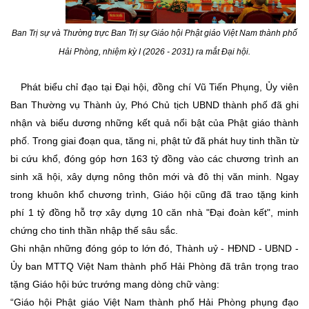
Ban Trị sự và Thường trực Ban Trị sự Giáo hội Phật giáo Việt Nam thành phố
Hải Phòng, nhiệm kỳ I (2026 - 2031) ra mắt Đại hội.
Phát biểu chỉ đạo tại Đại hội, đồng chí Vũ Tiến Phụng, Ủy viên
Ban Thường vụ Thành ủy, Phó Chủ tịch UBND thành phố đã ghi
nhận và biểu dương những kết quả nổi bật của Phật giáo thành
phố. Trong giai đoạn qua, tăng ni, phật tử đã phát huy tinh thần từ
bi cứu khổ, đóng góp hơn 163 tỷ đồng vào các chương trình an
sinh xã hội, xây dựng nông thôn mới và đô thị văn minh. Ngay
trong khuôn khổ chương trình, Giáo hội cũng đã trao tặng kinh
phí 1 tỷ đồng hỗ trợ xây dựng 10 căn nhà "Đại đoàn kết", minh
chứng cho tinh thần nhập thế sâu sắc.
Ghi nhận những đóng góp to lớn đó, Thành uỷ - HĐND - UBND -
Ủy ban MTTQ Việt Nam thành phố Hải Phòng đã trân trọng trao
tặng Giáo hội bức trướng mang dòng chữ vàng:
“Giáo hội Phật giáo Việt Nam thành phố Hải Phòng phụng đạo