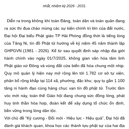
nhất, nhiệm kỳ 2026 - 2031.
Diễn ra trong không khí toàn Đảng, toàn dân và toàn quân đang
ra sức thi đua chào mừng các sự kiện chính trị lớn của đất nước,
Đại hội Đại biểu Phật giáo TP Hải Phòng đồng thời là tiếng lòng
của Tăng Ni, tín đồ Phật tử hướng về kỷ niệm 45 năm thành lập
GHPGVN (1981 - 2026). Kể từ sau quyết định sáp nhập địa giới
hành chính vào ngày 01/7/2025, không gian văn hóa tâm linh
Phật giáo xứ Đông và vùng đất cửa biển đã hòa chung một nhịp.
Quy mô quản lý hiện nay mở rộng lên tới 1.782 cơ sở tự viện,
phân bổ rộng khắp tại 114 xã, phường, đặc khu; quy tụ gần 1.100
tăng ni hành đạo cùng hàng chục vạn tín đồ phật tử. Trước tầm
vóc mới này, toàn thể Giáo hội đang chung sức đồng lòng, phát
huy tinh thần hòa hợp, đoàn kết để xây dựng tổ chức ổn định,
bền vững trong lòng dân tộc.
Với chủ đề “Kỷ cương - Đổi mới - Hiệu lực - Hiệu quả”, Đại hội đã
đánh giá khách quan, khoa học các thành tựu phật sự của hai địa