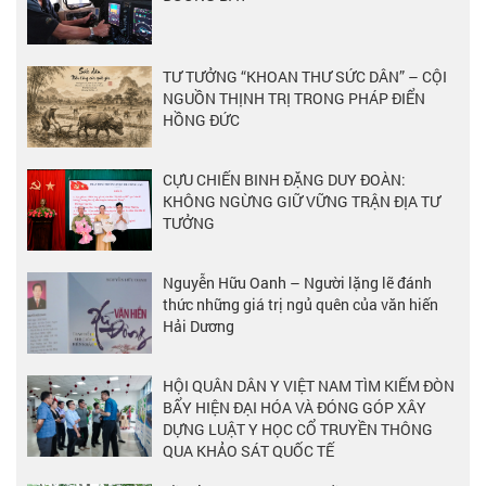
TƯ TƯỞNG “KHOAN THƯ SỨC DÂN” – CỘI
NGUỒN THỊNH TRỊ TRONG PHÁP ĐIỂN
HỒNG ĐỨC
CỰU CHIẾN BINH ĐẶNG DUY ĐOÀN:
KHÔNG NGỪNG GIỮ VỮNG TRẬN ĐỊA TƯ
TƯỞNG
Nguyễn Hữu Oanh – Người lặng lẽ đánh
thức những giá trị ngủ quên của văn hiến
Hải Dương
HỘI QUÂN DÂN Y VIỆT NAM TÌM KIẾM ĐÒN
BẨY HIỆN ĐẠI HÓA VÀ ĐÓNG GÓP XÂY
DỰNG LUẬT Y HỌC CỔ TRUYỀN THÔNG
QUA KHẢO SÁT QUỐC TẾ