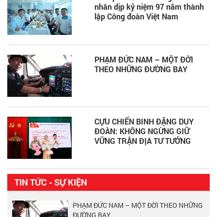
nhân dịp kỷ niệm 97 năm thành
lập Công đoàn Việt Nam
PHẠM ĐỨC NAM – MỘT ĐỜI
THEO NHỮNG ĐƯỜNG BAY
CỰU CHIẾN BINH ĐẶNG DUY
ĐOÀN: KHÔNG NGỪNG GIỮ
VỮNG TRẬN ĐỊA TƯ TƯỞNG
TIN TỨC - SỰ KIỆN
PHẠM ĐỨC NAM – MỘT ĐỜI THEO NHỮNG
ĐƯỜNG BAY