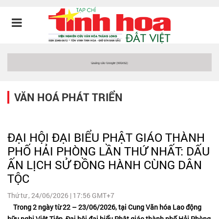
VĂN HOÁ PHÁT TRIỂN
ĐẠI HỘI ĐẠI BIỂU PHẬT GIÁO THÀNH
PHỐ HẢI PHÒNG LẦN THỨ NHẤT: DẤU
ẤN LỊCH SỬ ĐỒNG HÀNH CÙNG DÂN
TỘC
Thứ tư , 24/06/2026 | 17:56 GMT+7
Trong 2 ngày từ 22 – 23/06/2026, tại Cung Văn hóa Lao động
hữu nghị Việt Tiệp, Đại hội đại biểu Phật giáo thành phố Hải Phòng