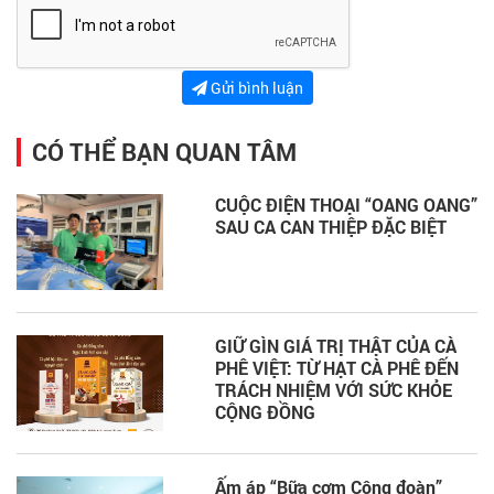
Gửi bình luận
CÓ THỂ BẠN QUAN TÂM
CUỘC ĐIỆN THOẠI “OANG OANG”
SAU CA CAN THIỆP ĐẶC BIỆT
GIỮ GÌN GIÁ TRỊ THẬT CỦA CÀ
PHÊ VIỆT: TỪ HẠT CÀ PHÊ ĐẾN
TRÁCH NHIỆM VỚI SỨC KHỎE
CỘNG ĐỒNG
Ấm áp “Bữa cơm Công đoàn”