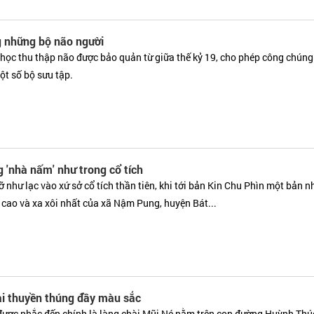
 những bộ não người
 học thu thập não được bảo quản từ giữa thế kỷ 19, cho phép công chún
t số bộ sưu tập.
g 'nhà nấm' như trong cổ tích
 như lạc vào xứ sở cổ tích thần tiên, khi tới bản Kin Chu Phìn một bản n
 cao và xa xôi nhất của xã Nậm Pung, huyện Bát...
ài thuyền thúng đầy màu sắc
được nhắc đến chính là làng chài Mũi Né nằm trên con đường Huỳnh Thú