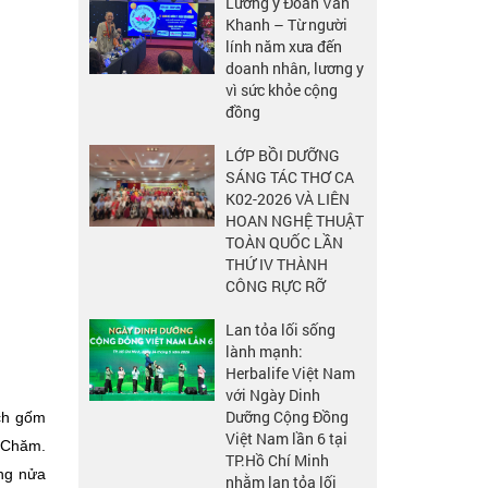
Lương y Đoàn Văn
Khanh – Từ người
lính năm xưa đến
doanh nhân, lương y
vì sức khỏe cộng
đồng
LỚP BỒI DƯỠNG
SÁNG TÁC THƠ CA
K02-2026 VÀ LIÊN
HOAN NGHỆ THUẬT
TOÀN QUỐC LẦN
THỨ IV THÀNH
CÔNG RỰC RỠ
Lan tỏa lối sống
lành mạnh:
Herbalife Việt Nam
với Ngày Dinh
Dưỡng Cộng Đồng
ạch gốm
Việt Nam lần 6 tại
i Chăm.
TP.Hồ Chí Minh
ảng nửa
nhằm lan tỏa lối