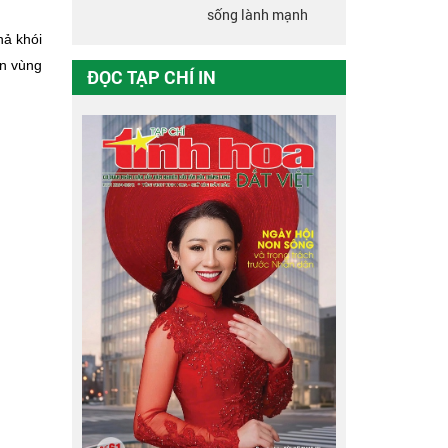
sống lành mạnh
hả khói
ân vùng
ĐỌC TẠP CHÍ IN