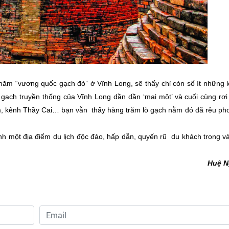
thăm “vương quốc gạch đỏ” ở Vĩnh Long, sẽ thấy chỉ còn số ít những 
lò gạch truyền thống của Vĩnh Long dần dần ‘mai một’ và cuối cùng rơi
m, kênh Thầy Cai… bạn vẫn thấy hàng trăm lò gạch nằm đó đã rêu ph
nh một địa điểm du lịch độc đáo, hấp dẫn, quyến rũ du khách trong v
Huệ N