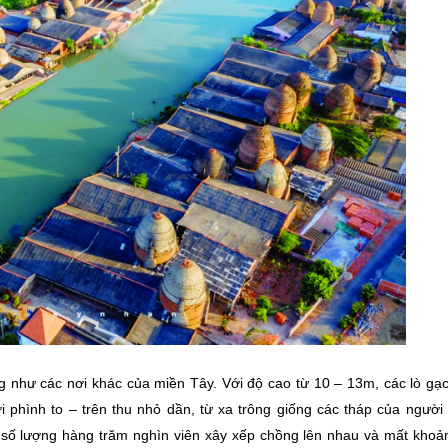
g như các nơi khác của miền Tây. Với độ cao từ 10 – 13m, các lò g
i phình to – trên thu nhỏ dần, từ xa trông giống các tháp của ngườ
i số lượng hàng trăm nghìn viên xây xếp chồng lên nhau và mất kho