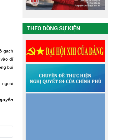
THEO DÒNG SỰ KIỆN
lò gạch
 vào dĩ
ong bụi
à ngoài
guyễn