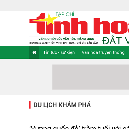
Tin tức - sự kiện
Văn hoá truyền thống
DU LỊCH KHÁM PHÁ
‘Vương quốc đỏ’ trăm tuổi với cá