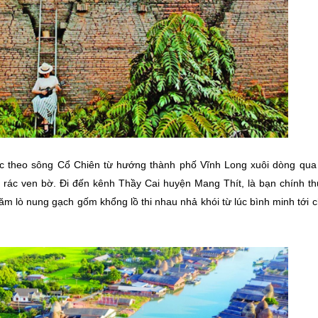
ọc theo sông Cổ Chiên từ hướng thành phố Vĩnh Long xuôi dòng qua
 rác ven bờ. Đi đến kênh Thầy Cai huyện Mang Thít, là bạn chính th
m lò nung gạch gốm khổng lồ thi nhau nhả khói từ lúc bình minh tới c