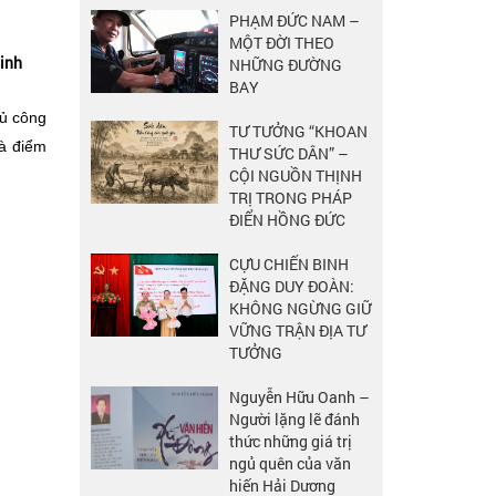
PHẠM ĐỨC NAM –
MỘT ĐỜI THEO
sinh
NHỮNG ĐƯỜNG
BAY
hủ công
TƯ TƯỞNG “KHOAN
là điểm
THƯ SỨC DÂN” –
CỘI NGUỒN THỊNH
TRỊ TRONG PHÁP
ĐIỂN HỒNG ĐỨC
CỰU CHIẾN BINH
ĐẶNG DUY ĐOÀN:
KHÔNG NGỪNG GIỮ
VỮNG TRẬN ĐỊA TƯ
TƯỞNG
Nguyễn Hữu Oanh –
Người lặng lẽ đánh
thức những giá trị
ngủ quên của văn
hiến Hải Dương