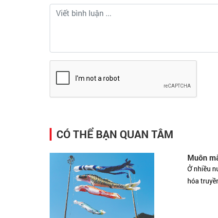
CÓ THỂ BẠN QUAN TÂM
Muôn mà
Ở nhiều nư
hóa truyền