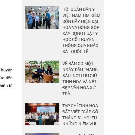
HỘI QUÂN DÂN Y
VIỆT NAM TÌM KIẾM
ĐÒN BẨY HIỆN ĐẠI
HÓA VÀ ĐÓNG GÓP
XÂY DỰNG LUẬT Y
HỌC CỔ TRUYỀN
THÔNG QUA KHẢO
SÁT QUỐC TẾ
VỀ BẢN CỌ MỘT
NGÀY ĐẦU THÁNG
 huyện
SÁU: NƠI LƯU GIỮ
ức tiến
TINH HOA VÀ NÉT
hiều tà
ĐẸP VĂN HÓA XỨ
TRÀ
TẠP CHÍ TINH HOA
ĐẤT VIỆT: "GẶP GỠ
THÁNG 6"- HỘI TỤ
NHỮNG NIỀM VUI