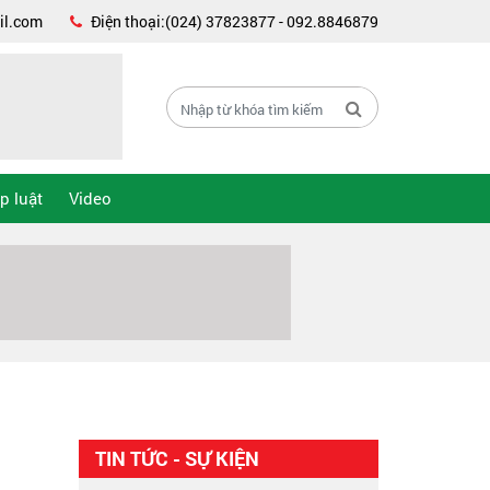
il.com
Điện thoại:(024) 37823877 - 092.8846879
p luật
Video
TIN TỨC - SỰ KIỆN