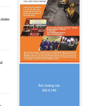
g chiêm
hỏ
c