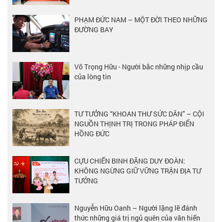
PHẠM ĐỨC NAM – MỘT ĐỜI THEO NHỮNG
ĐƯỜNG BAY
Võ Trọng Hữu - Người bắc những nhịp cầu
của lòng tin
TƯ TƯỞNG “KHOAN THƯ SỨC DÂN” – CỘI
NGUỒN THỊNH TRỊ TRONG PHÁP ĐIỂN
HỒNG ĐỨC
CỰU CHIẾN BINH ĐẶNG DUY ĐOÀN:
KHÔNG NGỪNG GIỮ VỮNG TRẬN ĐỊA TƯ
TƯỞNG
Nguyễn Hữu Oanh – Người lặng lẽ đánh
thức những giá trị ngủ quên của văn hiến