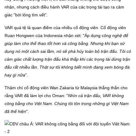
nhận, nhưng cách điều hành VAR của các trọng tài tạo ra cảm
giác "bới lông tìm vết".
VAR quá tệ là quan điểm của nhiều cổ động viên. Cổ động viên
Ruan Hongwen của Indonesia nhận xét: "Áp dụng c
ông nghệ để
giúp làm cho thể thao tốt hơn và công bằng. Nhưng khi bạn sử
dụng nó một cách sai lầm, nó sẽ phá hủy toàn bộ trận đấu. Tôi có
cảm giác chất lượng trận đấu khá thấp khi các trọng tài dừng trận
đấu rất nhiều lần. Thật sự tôi không biết mình đang xem bóng đá
hay gì nữa
".
Thậm chí cổ động viên Wan Zakaria từ Malaysia thẳng thắn cho
rằng VAR đã làm lợi cho Oman: "
Nhìn cả trận đấu, VAR không
công bằng cho Việt Nam. Chúng tôi tôn trọng những gì Việt Nam
đã thể hiện
".