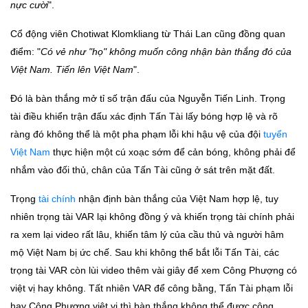
nực cười
".
Cổ động viên Chotiwat Klomkliang từ Thái Lan cũng đồng quan
điểm: "
Có vẻ như "họ" không muốn công nhận bàn thắng đó của
Việt Nam. Tiến lên Việt Nam
".
Đó là bàn thắng mở tỉ số trận đấu của Nguyễn Tiến Linh. Trọng
tài điều khiển trận đấu xác định Tấn Tài lấy bóng hợp lệ và rõ
ràng đó không thể là một pha phạm lỗi khi hậu vệ của đội
tuyển
Việt Nam
thực hiện một cú xoạc sớm để cản bóng, không phải để
nhắm vào đối thủ, chân của Tấn Tài cũng ở sát trên mặt đất.
Trọng
tài chính
nhận định bàn thắng của Việt Nam hợp lệ, tuy
nhiên trọng tài VAR lại không đồng ý và khiến trọng tài chính phải
ra xem lại video rất lâu, khiến tâm lý của cầu thủ và người hâm
mộ Việt Nam bị ức chế. Sau khi không thể bắt lỗi Tấn Tài, các
trọng tài VAR còn lùi video thêm vài giây để xem Công Phượng có
việt vị hay không. Tất nhiên VAR để công bằng, Tấn Tài phạm lỗi
hay Công Phượng việt vị thì bàn thắng không thể được công