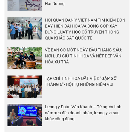
Hải Dương
HỘI QUÂN DÂN Y VIỆT NAM TÌM KIẾM ĐÒN
BẨY HIỆN ĐẠI HÓA VÀ ĐÓNG GÓP XÂY
DỰNG LUẬT Y HỌC CỔ TRUYỀN THÔNG
QUA KHẢO SÁT QUỐC TẾ
VỀ BẢN CỌ MỘT NGÀY ĐẦU THÁNG SÁU:
NƠI LƯU GIỮ TINH HOA VÀ NÉT ĐẸP VĂN
HÓA XỨ TRÀ
TẠP CHÍ TINH HOA ĐẤT VIỆT: "GẶP GỠ
THÁNG 6"- HỘI TỤ NHỮNG NIỀM VUI
Lương y Đoàn Văn Khanh – Từ người lính
năm xưa đến doanh nhân, lương y vì sức
khỏe cộng đồng