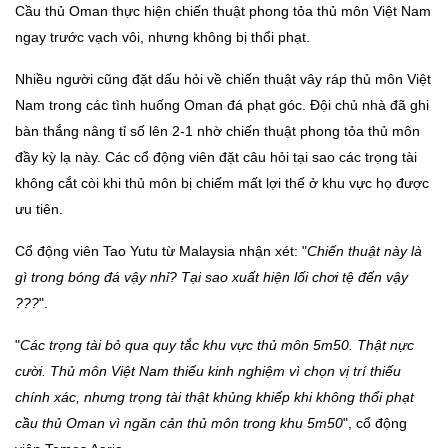
Cầu thủ Oman thực hiện chiến thuật phong tỏa thủ môn Việt Nam
ngay trước vạch vôi, nhưng không bị thổi phạt.
Nhiều người cũng đặt dấu hỏi về chiến thuật vây ráp thủ môn Việt
Nam trong các tình huống Oman đá phạt góc. Đội chủ nhà đã ghi
bàn thắng nâng tỉ số lên 2-1 nhờ chiến thuật phong tỏa thủ môn
đầy kỳ lạ này. Các cổ động viên đặt câu hỏi tại sao các trọng tài
không cắt còi khi thủ môn bị chiếm mất lợi thế ở khu vực họ được
ưu tiên.
Cổ động viên Tao Yutu từ Malaysia nhận xét: "
Chiến thuật này là
gì trong bóng đá vậy nhỉ? Tại sao xuất hiện lối chơi tệ đến vậy
???
".
"
Các trọng tài bỏ qua quy tắc khu vực thủ môn 5m50. Thật nực
cười. Thủ môn Việt Nam thiếu kinh nghiệm vì chọn vị trí thiếu
chính xác, nhưng trọng tài thật khủng khiếp khi không thổi phạt
cầu thủ Oman vì ngăn cản thủ môn trong khu 5m50
", cổ động