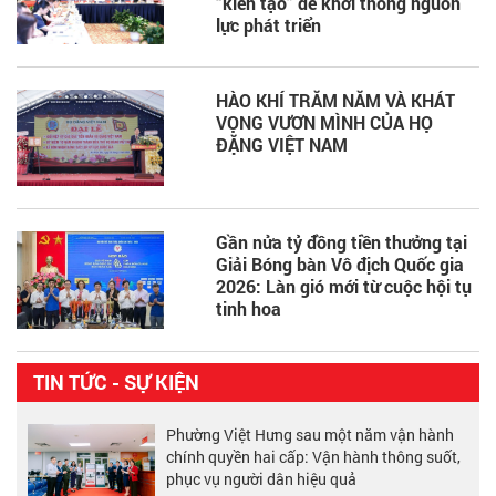
“kiến tạo” để khơi thông nguồn
lực phát triển
HÀO KHÍ TRĂM NĂM VÀ KHÁT
VỌNG VƯƠN MÌNH CỦA HỌ
ĐẶNG VIỆT NAM
Gần nửa tỷ đồng tiền thưởng tại
Giải Bóng bàn Vô địch Quốc gia
2026: Làn gió mới từ cuộc hội tụ
tinh hoa
TIN TỨC - SỰ KIỆN
Phường Việt Hưng sau một năm vận hành
chính quyền hai cấp: Vận hành thông suốt,
phục vụ người dân hiệu quả