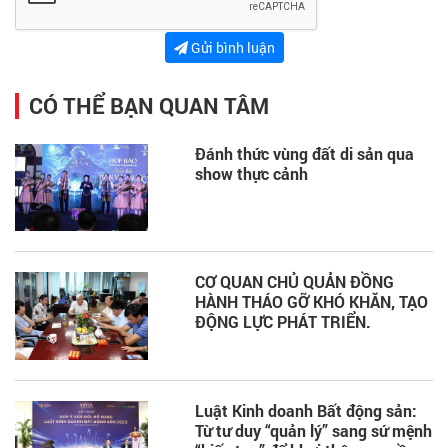
Gửi bình luận
CÓ THỂ BẠN QUAN TÂM
Đánh thức vùng đất di sản qua
show thực cảnh
CƠ QUAN CHỦ QUẢN ĐỒNG
HÀNH THÁO GỠ KHÓ KHĂN, TẠO
ĐỘNG LỰC PHÁT TRIỂN.
Luật Kinh doanh Bất động sản:
Từ tư duy “quản lý” sang sứ mệnh