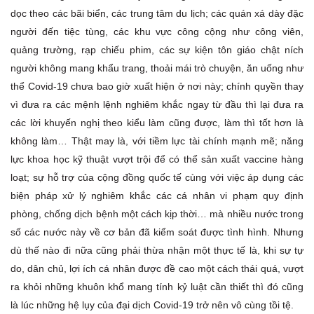
dọc theo các bãi biển, các trung tâm du lịch; các quán xá dày đặc
người đến tiệc tùng, các khu vực công cộng như công viên,
quảng trường, rạp chiếu phim, các sự kiện tôn giáo chật ních
người không mang khẩu trang, thoải mái trò chuyện, ăn uống như
thể Covid-19 chưa bao giờ xuất hiện ở nơi này; chính quyền thay
vì đưa ra các mệnh lệnh nghiêm khắc ngay từ đầu thì lại đưa ra
các lời khuyến nghị theo kiểu làm cũng được, làm thì tốt hơn là
không làm… Thật may là, với tiềm lực tài chính mạnh mẽ; năng
lực khoa học kỹ thuật vượt trội để có thể sản xuất vaccine hàng
loạt; sự hỗ trợ của cộng đồng quốc tế cùng với việc áp dụng các
biện pháp xử lý nghiêm khắc các cá nhân vi phạm quy định
phòng, chống dịch bệnh một cách kịp thời… mà nhiều nước trong
số các nước này về cơ bản đã kiểm soát được tình hình. Nhưng
dù thế nào đi nữa cũng phải thừa nhận một thực tế là, khi sự tự
do, dân chủ, lợi ích cá nhân được đề cao một cách thái quá, vượt
ra khỏi những khuôn khổ mang tính kỷ luật cần thiết thì đó cũng
là lúc những hệ lụy của đại dịch Covid-19 trở nên vô cùng tồi tệ.