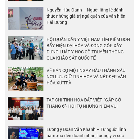
Nguyễn Hữu Oanh – Người lặng lẽ đánh
thức những giá trị ngủ quên của văn hiến
Hải Dương
HỘI QUÂN DÂN Y VIỆT NAM TÌM KIẾM ĐÒN
BẨY HIỆN ĐẠI HÓA VÀ ĐÓNG GÓP XÂY
DỰNG LUẬT Y HỌC CỔ TRUYỀN THÔNG
QUA KHẢO SÁT QUỐC TẾ
VỀ BẢN CỌ MỘT NGÀY ĐẦU THÁNG SÁU:
NƠI LƯU GIỮ TINH HOA VÀ NÉT ĐẸP VĂN
HÓA XỨ TRÀ
TẠP CHÍ TINH HOA ĐẤT VIỆT: "GẶP GỠ
THÁNG 6"- HỘI TỤ NHỮNG NIỀM VUI
Lương y Đoàn Văn Khanh – Từ người lính
năm xưa đến doanh nhân, lương y vì sức