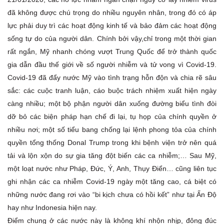
đã không được chú trọng do nhiều nguyên nhân, trong đó có áp
lực phải duy trì các hoạt động kinh tế và bảo đảm các hoạt động
sống tự do của người dân. Chính bởi vậy,chỉ trong một thời gian
rất ngắn, Mỹ nhanh chóng vượt Trung Quốc để trở thành quốc
gia dẫn đầu thế giới về số người nhiễm và tử vong vì Covid-19.
Covid-19 đã đẩy nước Mỹ vào tình trạng hỗn độn và chia rẽ sâu
sắc: các cuộc tranh luận, cáo buộc trách nhiệm xuất hiện ngày
càng nhiều; một bộ phận người dân xuống đường biểu tình đòi
dỡ bỏ các biện pháp hạn chế đi lại, tụ họp của chính quyền ở
nhiều nơi; một số tiểu bang chống lại lệnh phong tỏa của chính
quyền tổng thống Donal Trump trong khi bệnh viện trở nên quá
tải và lộn xộn do sự gia tăng đột biến các ca nhiễm;… Sau Mỹ,
một loạt nước như Pháp, Đức, Ý, Anh, Thụy Điển… cũng liên tục
ghi nhận các ca nhiễm Covid-19 ngày một tăng cao, cá biệt có
những nước đang rơi vào “bi kịch chưa có hồi kết” như tại Ấn Độ
hay như Indonesia hiện nay.
Điểm chung ở các nước này là không khí nhộn nhịp, đông đúc