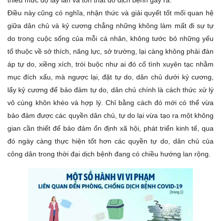
thiểu mức độ lây lan và tổn thất do dịch bệnh gây ra.
Điều này cũng có nghĩa, nhận thức và giải quyết tốt mối quan hệ
giữa dân chủ và kỷ cương chẳng những không làm mất đi sự tự
do trong cuộc sống của mỗi cá nhân, không tước bỏ những yếu
tố thuộc về sở thích, năng lực, sở trường, lại càng không phải đàn
áp tự do, xiềng xích, trói buộc như ai đó cố tình xuyên tạc nhằm
mục đích xấu, mà ngược lại, đặt tự do, dân chủ dưới kỷ cương,
lấy kỷ cương để bảo đảm tự do, dân chủ chính là cách thức xử lý
vô cùng khôn khéo và hợp lý. Chỉ bằng cách đó mới có thể vừa
bảo đảm được các quyền dân chủ, tự do lại vừa tạo ra một không
gian cần thiết để bảo đảm ổn định xã hội, phát triển kinh tế, qua
đó ngày càng thực hiện tốt hơn các quyền tự do, dân chủ của
công dân trong thời đại dịch bệnh đang có chiều hướng lan rộng.