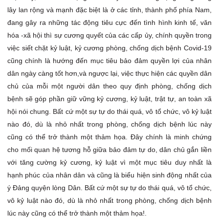
lây lan rộng và mạnh đặc biệt là ở các tỉnh, thành phố phía Nam,
đang gây ra những tác động tiêu cực đến tình hình kinh tế, văn
hóa -xã hội thì sự cương quyết của các cấp ủy, chính quyền trong
việc siết chặt kỷ luật, kỷ cương phòng, chống dịch bệnh Covid-19
cũng chính là hướng đến mục tiêu bảo đảm quyền lợi của nhân
dân ngày càng tốt hơn,và ngược lại, việc thực hiện các quyền dân
chủ của mỗi một người dân theo quy định phòng, chống dịch
bệnh sẽ góp phần giữ vững kỷ cương, kỷ luật, trật tự, an toàn xã
hội nói chung. Bất cứ một sự tự do thái quá, vô tổ chức, vô kỷ luật
nào đó, dù là nhỏ nhất trong phòng, chống dịch bệnh lúc này
cũng có thể trở thành một thảm họa. Đây chính là minh chứng
cho mối quan hệ tương hỗ giữa bảo đảm tự do, dân chủ gắn liền
với tăng cường kỷ cương, kỷ luật vì một mục tiêu duy nhất là
hạnh phúc của nhân dân và cũng là biểu hiện sinh động nhất của
ý Đảng quyện lòng Dân. Bất cứ một sự tự do thái quá, vô tổ chức,
vô kỷ luật nào đó, dù là nhỏ nhất trong phòng, chống dịch bệnh
lúc này cũng có thể trở thành một thảm họa!.