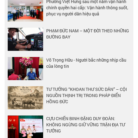
Phường Việt Hưng sau một năm vận hành
chính quyền hai cấp: Vận hành thông suốt,
phục vụ người dân hiệu quả
PHẠM ĐỨC NAM – MỘT ĐỜI THEO NHỮNG
ĐƯỜNG BAY
Võ Trọng Hữu - Người bắc những nhịp cầu
của lòng tin
TƯ TƯỞNG “KHOAN THƯ SỨC DÂN” – CỘI
NGUỒN THỊNH TRỊ TRONG PHÁP ĐIỂN
HỒNG ĐỨC
CỰU CHIẾN BINH ĐẶNG DUY ĐOÀN:
KHÔNG NGỪNG GIỮ VỮNG TRẬN ĐỊA TƯ
TƯỞNG