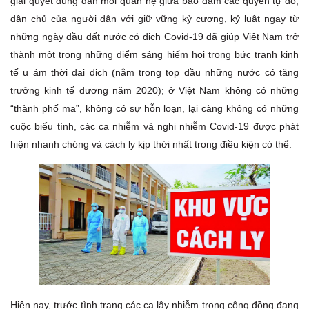
giải quyết đúng đắn mối quan hệ giữa bảo đảm các quyền tự do,
dân chủ của người dân với giữ vững kỷ cương, kỷ luật ngay từ
những ngày đầu đất nước có dịch Covid-19 đã giúp Việt Nam trở
thành một trong những điểm sáng hiếm hoi trong bức tranh kinh
tế u ám thời đại dịch (nằm trong top đầu những nước có tăng
trưởng kinh tế dương năm 2020); ở Việt Nam không có những
“thành phố ma”, không có sự hỗn loạn, lại càng không có những
cuộc biểu tình, các ca nhiễm và nghi nhiễm Covid-19 được phát
hiện nhanh chóng và cách ly kịp thời nhất trong điều kiện có thể.
Hiện nay, trước tình trạng các ca lây nhiễm trong cộng đồng đang