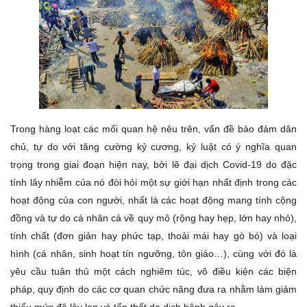
Trong hàng loạt các mối quan hệ nêu trên, vấn đề bảo đảm dân
chủ, tự do với tăng cường kỷ cương, kỷ luật có ý nghĩa quan
trọng trong giai đoạn hiện nay, bởi lẽ đại dịch Covid-19 do đặc
tính lây nhiễm của nó đòi hỏi một sự giới hạn nhất định trong các
hoạt động của con người, nhất là các hoạt động mang tính cộng
đồng và tự do cá nhân cả về quy mô (rộng hay hẹp, lớn hay nhỏ),
tính chất (đơn giản hay phức tạp, thoải mái hay gò bó) và loại
hình (cá nhân, sinh hoạt tín ngưỡng, tôn giáo…), cùng với đó là
yêu cầu tuân thủ một cách nghiêm túc, vô điều kiện các biện
pháp, quy định do các cơ quan chức năng đưa ra nhằm làm giảm