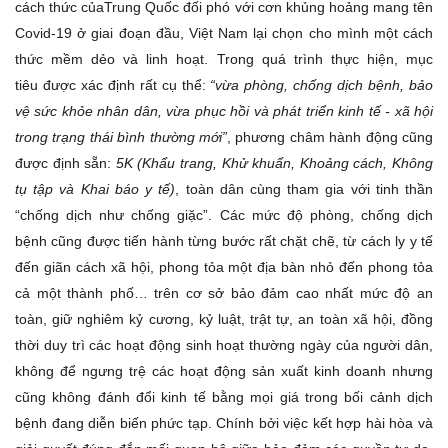
cách thức củaTrung Quốc đối phó với cơn khủng hoảng mang tên
Covid-19 ở giai đoạn đầu, Việt Nam lại chọn cho mình một cách
thức mềm dẻo và linh hoạt. Trong quá trình thực hiện, mục
tiêu được xác định rất cụ thể:
“vừa phòng, chống dịch bệnh, bảo
vệ sức khỏe nhân dân, vừa phục hồi và phát triển kinh tế - xã hội
trong trạng thái bình thường mới”
, phương châm hành động cũng
được định sẵn:
5K (Khẩu trang, Khử khuẩn, Khoảng cách, Không
tụ tập và Khai báo y tế)
, toàn dân cùng tham gia với tinh thần
“chống dịch như chống giặc”. Các mức độ phòng, chống dịch
bệnh cũng được tiến hành từng bước rất chặt chẽ, từ cách ly y tế
đến giãn cách xã hội, phong tỏa một địa bàn nhỏ đến phong tỏa
cả một thành phố… trên cơ sở bảo đảm cao nhất mức độ an
toàn, giữ nghiêm kỷ cương, kỷ luật, trật tự, an toàn xã hội, đồng
thời duy trì các hoạt động sinh hoạt thường ngày của người dân,
không để ngưng trệ các hoạt động sản xuất kinh doanh nhưng
cũng không đánh đổi kinh tế bằng mọi giá trong bối cảnh dịch
bệnh đang diễn biến phức tạp. Chính bởi việc kết hợp hài hòa và