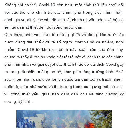
Không chỉ có thế, Covid-19 còn như “một chất thử liều cao” đối
với các thể chế chính trị, các chính phủ trong việc nhìn nhận,
đánh giá và xử lý các vấn đề kinh tế, chính trị, văn hóa - xã hội có
liên quan mật thiết đến đời sống người dân.
Quả thực, nhìn vào thực tế những gì đã và đang diễn ra ở các
nước đứng đầu thế giới về số người chết và số ca nhiễm, nghi
nhiễm Covid-19 từ khi dịch bệnh này xuất hiện cho đến nay,
chúng ta thấy được sự khác biệt rất rõ nét về cách thức các chính
phủ nhìn nhận và giải quyết các thách thức do đại dịch Covid gây
ra trong rất nhiều mối quan hệ, như: giữa tăng trưởng kinh tế và
sức khỏe nhân dân; giữa lợi ích quốc gia dân tộc và trách nhiệm
quốc tế; giữa nhà nước và thị trường trong cung ứng một số dịch
vụ công thiết yếu; giữa bảo đảm dân chủ và tăng cường kỷ
cương, kỷ luật…