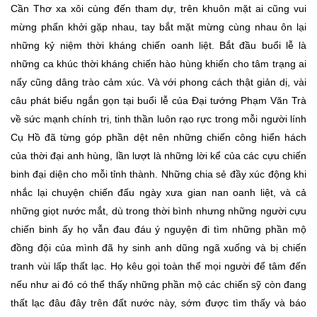
Cần Thơ xa xôi cùng đến tham dự, trên khuôn mặt ai cũng vui
mừng phấn khởi gặp nhau, tay bắt mặt mừng cùng nhau ôn lại
những kỷ niệm thời kháng chiến oanh liệt. Bắt đầu buổi lễ là
những ca khúc thời kháng chiến hào hùng khiến cho tâm trạng ai
nấy cũng dâng trào cảm xúc. Và với phong cách thật giản dị, vài
câu phát biểu ngắn gọn tại buổi lễ của Đại tướng Phạm Văn Trà
về sức mạnh chính trị, tinh thần luôn rạo rực trong mỗi người lính
Cụ Hồ đã từng góp phần dệt nên những chiến công hiển hách
của thời đại anh hùng, lần lượt là những lời kể của các cựu chiến
binh đại diện cho mỗi tỉnh thành. Những chia sẻ đầy xúc động khi
nhắc lại chuyện chiến đấu ngày xưa gian nan oanh liệt, và cả
những giọt nước mắt, dù trong thời bình nhưng những người cựu
chiến binh ấy họ vẫn đau đáu ý nguyện đi tìm những phần mộ
đồng đội của mình đã hy sinh anh dũng ngã xuống và bị chiến
tranh vùi lấp thất lạc. Họ kêu gọi toàn thể mọi người để tâm đến
nếu như ai đó có thể thấy những phần mộ các chiến sỹ còn đang
thất lạc đâu đây trên đất nước này, sớm được tìm thấy và báo