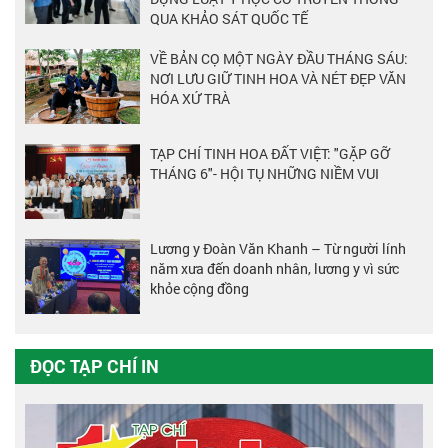
QUA KHẢO SÁT QUỐC TẾ
VỀ BẢN CỌ MỘT NGÀY ĐẦU THÁNG SÁU:
NƠI LƯU GIỮ TINH HOA VÀ NÉT ĐẸP VĂN
HÓA XỨ TRÀ
TẠP CHÍ TINH HOA ĐẤT VIỆT: "GẶP GỠ
THÁNG 6"- HỘI TỤ NHỮNG NIỀM VUI
Lương y Đoàn Văn Khanh – Từ người lính
năm xưa đến doanh nhân, lương y vì sức
khỏe cộng đồng
ĐỌC TẠP CHÍ IN