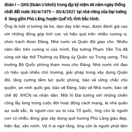
đoàn I – QK9 (Đoàn U Minh) trong dịp kỷ niệm 46 năm ngày thống
nhất đất nước 30/4/1975 – 30/4/2021 tại nhà riêng của Đại tướng
ở làng gốm Phù Lãng, huyện Quế Võ, tỉnh Bắc Ninh.
Ông là một vị tướng tài ba, dạn dày trận mạc, được đánh giá cao
với những đóng góp tích cực và hiệu quả trên nhiều cương vị,
chức trách được Đảng, Nhà nước và Quân đội giao cho. Nhiều
năm liền trên cương vị của mình, Đại tướng Phạm Văn Trà đã
cùng với tập thể Thường vụ Đảng ủy Quân sự Trung ương, Thủ
trưởng Bộ Quốc phòng tham mưu cho Đảng, Nhà nước chỉ đạo
có hiệu quả nhiều chủ trương, giải pháp trong xây dựng Quân
đội, tăng cường tiềm lực quốc phòng, bảo vệ vững chắc chủ
quyền, an ninh quốc gia; bảo vệ Đảng, bảo vệ Nhà nước, bảo vệ
chế độ XHCN và nhân dân. Một Vị Đại tướng với những chiến
công lẫy lừng trong cuộc đời hoạt động cách mạng, là nhà quân
sự xuất sắc, là người con ưu tú của Tổ quốc, ông còn là người
con có nhiều đóng góp xây dựng quê hương Phù Lãng giàu đẹp,
hiện đại, văn minh. Và ít ai ngờ rằng, ông còn là người phát tâm