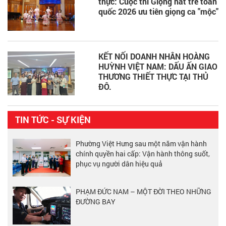
thực: Cuộc thi Giọng hát trẻ toàn
quốc 2026 ưu tiên giọng ca "mộc"
KẾT NỐI DOANH NHÂN HOÀNG
HUỲNH VIỆT NAM: DẤU ẤN GIAO
THƯƠNG THIẾT THỰC TẠI THỦ
ĐÔ.
TIN TỨC - SỰ KIỆN
Phường Việt Hưng sau một năm vận hành
chính quyền hai cấp: Vận hành thông suốt,
phục vụ người dân hiệu quả
PHẠM ĐỨC NAM – MỘT ĐỜI THEO NHỮNG
ĐƯỜNG BAY