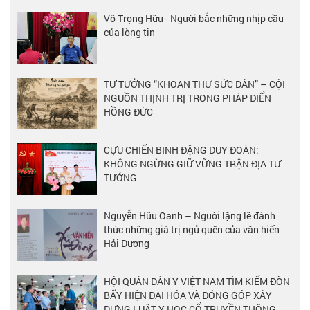
Võ Trọng Hữu - Người bắc những nhịp cầu
của lòng tin
TƯ TƯỞNG “KHOAN THƯ SỨC DÂN” – CỘI
NGUỒN THỊNH TRỊ TRONG PHÁP ĐIỂN
HỒNG ĐỨC
CỰU CHIẾN BINH ĐẶNG DUY ĐOÀN:
KHÔNG NGỪNG GIỮ VỮNG TRẬN ĐỊA TƯ
TƯỞNG
Nguyễn Hữu Oanh – Người lặng lẽ đánh
thức những giá trị ngủ quên của văn hiến
Hải Dương
HỘI QUÂN DÂN Y VIỆT NAM TÌM KIẾM ĐÒN
BẨY HIỆN ĐẠI HÓA VÀ ĐÓNG GÓP XÂY
DỰNG LUẬT Y HỌC CỔ TRUYỀN THÔNG